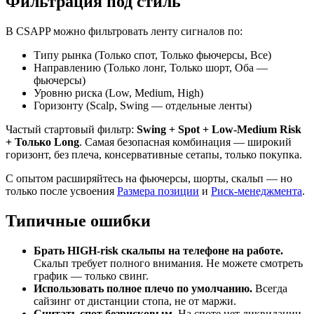
Фильтрация под стиль
В CSAPP можно фильтровать ленту сигналов по:
Типу рынка (Только спот, Только фьючерсы, Все)
Направлению (Только лонг, Только шорт, Оба —
фьючерсы)
Уровню риска (Low, Medium, High)
Горизонту (Scalp, Swing — отдельные ленты)
Частый стартовый фильтр:
Swing + Spot + Low-Medium Risk
+ Только Long
. Самая безопасная комбинация — широкий
горизонт, без плеча, консервативные сетапы, только покупка.
С опытом расширяйтесь на фьючерсы, шорты, скальп — но
только после усвоения
Размера позиции
и
Риск-менеджмента
.
Типичные ошибки
Брать HIGH-risk скальпы на телефоне на работе.
Скальп требует полного внимания. Не можете смотреть
график — только свинг.
Использовать полное плечо по умолчанию.
Всегда
сайзинг от дистанции стопа, не от маржи.
Считать спот безрисковым.
На споте нет ликвидации,