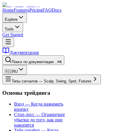
Home
Features
Pricing
FAQ
Docs
Explore
Tools
Get Started
Документация
Поиск по документации…
⌘K
🇷🇺
RU
Типы сигналов — Scalp, Swing, Spot, Futures
Основы трейдинга
Вход — Когда нажимать
кнопку
Стоп-лосс — Ограничьте
убытки до того, как они
накопятся
Тейк-профит — Когда