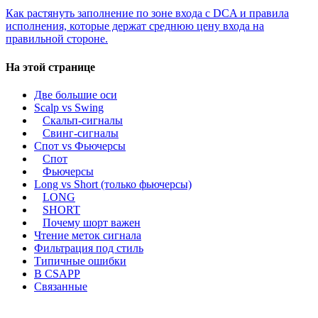
Как растянуть заполнение по зоне входа с DCA и правила
исполнения, которые держат среднюю цену входа на
правильной стороне.
На этой странице
Две большие оси
Scalp vs Swing
Скальп-сигналы
Свинг-сигналы
Спот vs Фьючерсы
Спот
Фьючерсы
Long vs Short (только фьючерсы)
LONG
SHORT
Почему шорт важен
Чтение меток сигнала
Фильтрация под стиль
Типичные ошибки
В CSAPP
Связанные