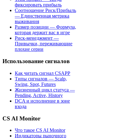
фиксировать прибыль
Соотношение Риск/Прибыль
— Единственная метрика
выживания
Размер позиции — Формула,
которая держит вас в игре
Риск-менеджмент —
Привычки, переживающие
плохие серии
Использование сигналов
Как читать сигнал CSAPP
Типы сигналов — Scalp,
Swing, Spot, Futures
Жизненный цикл статуса —
Pending, Active, History
DCA и исполнение в зоне
входа
CS AI Monitor
Что такое CS AI Monitor
Индикаторы рыночного