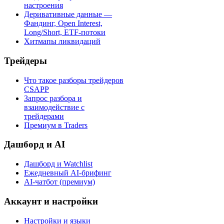
настроения
Деривативные данные —
Фандинг, Open Interest,
Long/Short, ETF-потоки
Хитмапы ликвидаций
Трейдеры
Что такое разборы трейдеров
CSAPP
Запрос разбора и
взаимодействие с
трейдерами
Премиум в Traders
Дашборд и AI
Дашборд и Watchlist
Ежедневный AI-брифинг
AI-чатбот (премиум)
Аккаунт и настройки
Настройки и языки