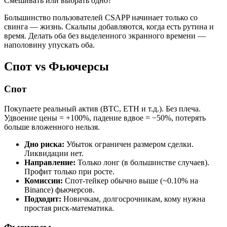
Смешивать или выбрать одно?
Большинство пользователей CSAPP начинает только со
свинга — жизнь. Скальпы добавляются, когда есть рутина и
время. Делать оба без выделенного экранного времени —
наполовину упускать оба.
Спот vs Фьючерсы
Спот
Покупаете реальный актив (BTC, ETH и т.д.). Без плеча.
Удвоение цены = +100%, падение вдвое = −50%, потерять
больше вложенного нельзя.
Дно риска:
Убыток ограничен размером сделки.
Ликвидации нет.
Направление:
Только лонг (в большинстве случаев).
Профит только при росте.
Комиссии:
Спот-тейкер обычно выше (~0.10% на
Binance) фьючерсов.
Подходит:
Новичкам, долгосрочникам, кому нужна
простая риск-математика.