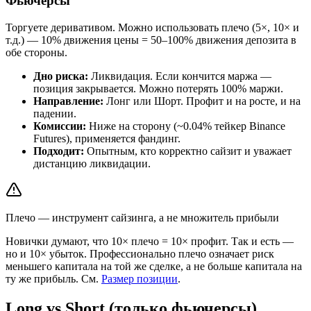
Фьючерсы
Торгуете деривативом. Можно использовать плечо (5×, 10× и
т.д.) — 10% движения цены = 50–100% движения депозита в
обе стороны.
Дно риска:
Ликвидация. Если кончится маржа —
позиция закрывается. Можно потерять 100% маржи.
Направление:
Лонг или Шорт. Профит и на росте, и на
падении.
Комиссии:
Ниже на сторону (~0.04% тейкер Binance
Futures), применяется фандинг.
Подходит:
Опытным, кто корректно сайзит и уважает
дистанцию ликвидации.
Плечо — инструмент сайзинга, а не множитель прибыли
Новички думают, что 10× плечо = 10× профит. Так и есть —
но и 10× убыток. Профессионально плечо означает риск
меньшего капитала на той же сделке, а не больше капитала на
ту же прибыль. См.
Размер позиции
.
Long vs Short (только фьючерсы)