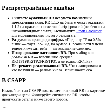
Распространённые ошибки
Считаете бумажный RR без учёта комиссий и
проскальзывания.
RR 1:1.5 на бумаге может оказаться
1:1.2 на практике после round-trip фрикций (особенно на
низколиквидных альтах). Используйте
Profit Calculator
для моделирования чистого результата.
Раздувание цели ради цифры.
«Подвину TP на 0.5%
выше — будет 1:2». Да, на бумаге. В реальности у цели
теперь ниже хит-рейт — матожидание сломано.
Игнорирование частичного RR.
При scaling ваш
реальный
RR — взвешенное среднее
RR(TP1)/RR(TP2)/RR(TP3), а не только RR(TP3).
Не трекаете реализованный RR.
Что планировали и
что получили — разные числа. Записывайте оба.
В CSAPP
Каждый сигнал CSAPP показывает плановый RR на карточке
для каждой цели. Фильтруйте сигналы по RR, чтобы
пропускать сетапы ниже своего порога.