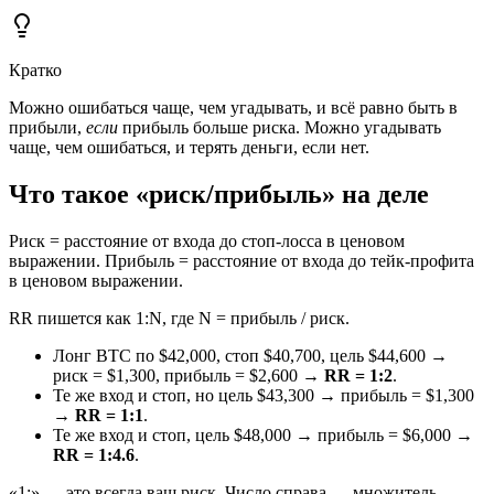
Кратко
Можно ошибаться чаще, чем угадывать, и всё равно быть в
прибыли,
если
прибыль больше риска. Можно угадывать
чаще, чем ошибаться, и терять деньги, если нет.
Что такое «риск/прибыль» на деле
Риск = расстояние от входа до стоп-лосса в ценовом
выражении. Прибыль = расстояние от входа до тейк-профита
в ценовом выражении.
RR пишется как 1:N, где N = прибыль / риск.
Лонг BTC по $42,000, стоп $40,700, цель $44,600 →
риск = $1,300, прибыль = $2,600 →
RR = 1:2
.
Те же вход и стоп, но цель $43,300 → прибыль = $1,300
→
RR = 1:1
.
Те же вход и стоп, цель $48,000 → прибыль = $6,000 →
RR = 1:4.6
.
«1:» — это всегда ваш риск. Число справа — множитель.