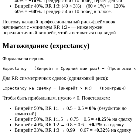
40% =
−10%
. Трейдер с 6 из 10 побед теряет деньги.
Винрейт 40%, RR 1:3: (40 × 3%) − (60 × 1%) = +120% −
60% =
+60%
. Трейдер с 4 из 10 побед в плюсе.
Поэтому каждый профессиональный риск-фреймворк
начинается с «минимум RR 1:2» — ниже нужен
нереалистичный винрейт, чтобы оставаться над водой.
Матожидание (expectancy)
Формальная версия:
Для RR-симметричных сделок (одинаковый риск):
Чтобы быть прибыльным, нужно > 0. Подставляем:
Винрейт 50%, RR 1:1 → 0.5 − 0.5 =
0%
(безубыток до
комиссий)
Винрейт 50%, RR 1:1.5 → 0.75 − 0.5 =
+0.25%
на сделку
Винрейт 40%, RR 1:2 → 0.8 − 0.6 =
+0.2%
на сделку
Винрейт 33%, RR 1:3 → 0.99 − 0.67 =
+0.32%
на сделку