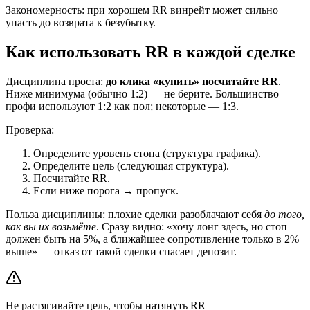
Закономерность: при хорошем RR винрейт может сильно
упасть до возврата к безубытку.
Как использовать RR в каждой сделке
Дисциплина проста:
до клика «купить» посчитайте RR
.
Ниже минимума (обычно 1:2) — не берите. Большинство
профи используют 1:2 как пол; некоторые — 1:3.
Проверка:
Определите уровень стопа (структура графика).
Определите цель (следующая структура).
Посчитайте RR.
Если ниже порога → пропуск.
Польза дисциплины: плохие сделки разоблачают себя
до того,
как вы их возьмёте
. Сразу видно: «хочу лонг здесь, но стоп
должен быть на 5%, а ближайшее сопротивление только в 2%
выше» — отказ от такой сделки спасает депозит.
Не растягивайте цель, чтобы натянуть RR