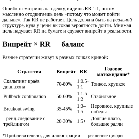
Ошибка: смотришь на сделку, видишь RR 1:1, потом
мысленно отодвигаешь цель «потому что может пойти
дальше». Так RR не работает. Цель должна быть на
реальной
структуре, куда у цены высокая вероятность дойти. Мнимая
цель надувает RR на бумаге и сдувает винрейт в реальности.
Винрейт × RR — баланс
Разные стратегии живут в разных точках кривой:
Годовое
Стратегия
Винрейт
RR
матожидание*
Скальпинг краёв
1:0.5–
70-80%
Тонкое, хрупкое
диапазона
1:1
1:1.5–
Pullback continuation
50-60%
Стабильное
1:2
1:3–
Неровное, крупные
Breakout swing
35-45%
1:5
победы
Тренд-следование с
Долгие плато,
20-30%
1:5+
трейлингом
большие ралли
*Приблизительно, для иллюстрации — реальные цифры