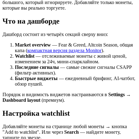
большого, который игнорируете. Добавляйте только монеты,
которые вы реально торгуете.
Что на дашборде
Дашборд состоит из четырёх секций сверху вниз:
Market overview
— Fear & Greed, Altcoin Season, общая
капа (
компактная версия раздела Monitor
).
Watchlist
— отслеживаемые монеты с живой ценой,
изменением за 24ч, мини-спарклайном.
Последние сигналы
— самые свежие сигналы CSAPP
(фильтр активных).
Быстрые виджеты
— ежедневный брифинг, AI-чатбот,
обзор пушей.
Порядок и видимость виджетов настраиваются в
Settings →
Dashboard layout
(премиум).
Настройка watchlist
Добавляйте монеты на странице любой монеты → кнопка
"Add to watchlist". Или через
Search
— найдите монету,
тапните по звезде.