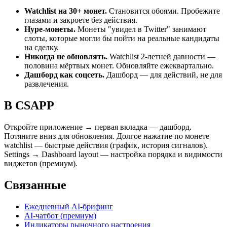
Watchlist на 30+ монет.
Становится обоями. Пробежите
глазами и закроете без действия.
Hype-монеты.
Монеты "увидел в Twitter" занимают
слоты, которые могли бы пойти на реальные кандидаты
на сделку.
Никогда не обновлять.
Watchlist 2-летней давности —
половина мёртвых монет. Обновляйте ежеквартально.
Дашборд как соцсеть.
Дашборд — для действий, не для
развлечения.
В CSAPP
Откройте приложение → первая вкладка — дашборд.
Потяните вниз для обновления. Долгое нажатие по монете
watchlist — быстрые действия (график, история сигналов).
Settings → Dashboard layout — настройка порядка и видимости
виджетов (премиум).
Связанные
Ежедневный AI-брифинг
AI-чатбот (премиум)
Индикаторы рыночного настроения