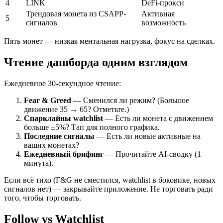
4
LINK
DeFi-прокси
Трендовая монета из CSAPP-
Активная
5
сигналов
возможность
Пять монет — низкая ментальная нагрузка, фокус на сделках.
Чтение дашборда одним взглядом
Ежедневное 30-секундное чтение:
Fear & Greed
— Сменился ли режим? (Большое
движение 35 → 65? Отметьте.)
Спарклайны watchlist
— Есть ли монета с движением
больше ±5%? Тап для полного графика.
Последние сигналы
— Есть ли новые активные на
ваших монетах?
Ежедневный брифинг
— Прочитайте AI-сводку (1
минута).
Если всё тихо (F&G не сместился, watchlist в боковике, новых
сигналов нет) — закрывайте приложение. Не торговать ради
того, чтобы торговать.
Follow vs Watchlist