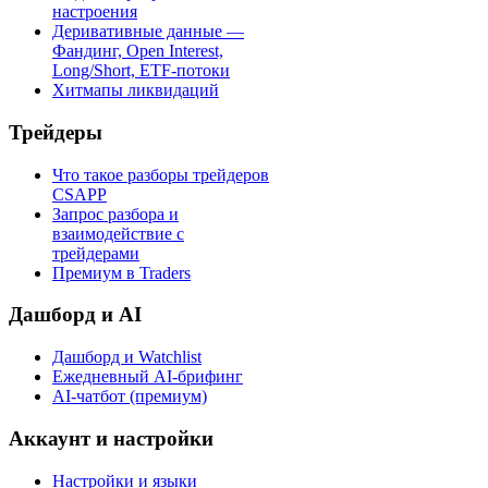
настроения
Деривативные данные —
Фандинг, Open Interest,
Long/Short, ETF-потоки
Хитмапы ликвидаций
Трейдеры
Что такое разборы трейдеров
CSAPP
Запрос разбора и
взаимодействие с
трейдерами
Премиум в Traders
Дашборд и AI
Дашборд и Watchlist
Ежедневный AI-брифинг
AI-чатбот (премиум)
Аккаунт и настройки
Настройки и языки