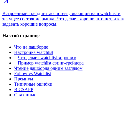
Встроенный трейдинг-ассистент, знающий ваш watchlist и
текущее состояние рынка. Что делает хорошо, что нет, и как
задавать хорошие вопросы.
На этой странице
Что на дашборде
Настройка watchlist
Что делает watchlist хорошим
Пример watchlist свинг-трейдера
Чтение дашборда одним взглядом
Follow vs Watchlist
Премиум
Типичные ошибки
В CSAPP
Связанные