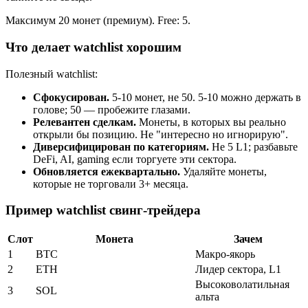
Максимум 20 монет (премиум). Free: 5.
Что делает watchlist хорошим
Полезный watchlist:
Сфокусирован.
5-10 монет, не 50. 5-10 можно держать в
голове; 50 — пробежите глазами.
Релевантен сделкам.
Монеты, в которых вы реально
открыли бы позицию. Не "интересно но игнорирую".
Диверсифицирован по категориям.
Не 5 L1; разбавьте
DeFi, AI, gaming если торгуете эти сектора.
Обновляется ежеквартально.
Удаляйте монеты,
которые не торговали 3+ месяца.
Пример watchlist свинг-трейдера
Слот
Монета
Зачем
1
BTC
Макро-якорь
2
ETH
Лидер сектора, L1
Высоковолатильная
3
SOL
альта