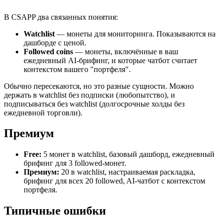
В CSAPP два связанных понятия:
Watchlist
— монеты для мониторинга. Показываются на
дашборде с ценой.
Followed coins
— монеты, включённые в ваш
ежедневный AI-брифинг, и которые чатбот считает
контекстом вашего "портфеля".
Обычно пересекаются, но это разные сущности. Можно
держать в watchlist без подписки (любопытство), и
подписываться без watchlist (долгосрочные холды без
ежедневной торговли).
Премиум
Free:
5 монет в watchlist, базовый дашборд, ежедневный
брифинг для 3 followed-монет.
Премиум:
20 в watchlist, настраиваемая раскладка,
брифинг для всех 20 followed, AI-чатбот с контекстом
портфеля.
Типичные ошибки