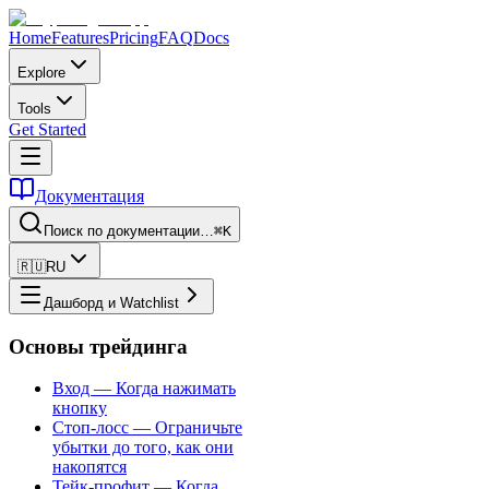
Home
Features
Pricing
FAQ
Docs
Explore
Tools
Get Started
Документация
Поиск по документации…
⌘K
🇷🇺
RU
Дашборд и Watchlist
Основы трейдинга
Вход — Когда нажимать
кнопку
Стоп-лосс — Ограничьте
убытки до того, как они
накопятся
Тейк-профит — Когда