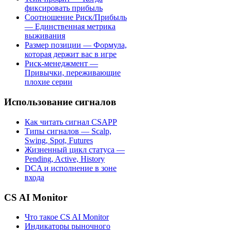
фиксировать прибыль
Соотношение Риск/Прибыль
— Единственная метрика
выживания
Размер позиции — Формула,
которая держит вас в игре
Риск-менеджмент —
Привычки, переживающие
плохие серии
Использование сигналов
Как читать сигнал CSAPP
Типы сигналов — Scalp,
Swing, Spot, Futures
Жизненный цикл статуса —
Pending, Active, History
DCA и исполнение в зоне
входа
CS AI Monitor
Что такое CS AI Monitor
Индикаторы рыночного