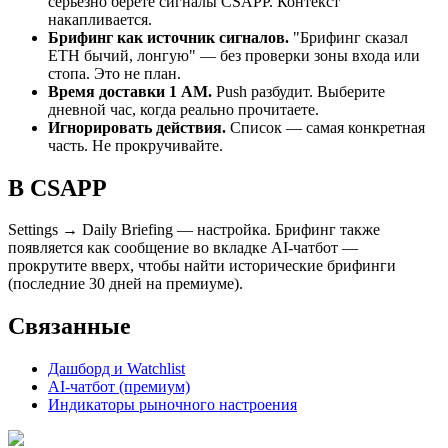
серьёзно берёте сигналы CSAPP. Контекст
накапливается.
Брифинг как источник сигналов.
"Брифинг сказал
ETH бычий, лонгую" — без проверки зоны входа или
стопа. Это не план.
Время доставки 1 AM.
Push разбудит. Выберите
дневной час, когда реально прочитаете.
Игнорировать действия.
Список — самая конкретная
часть. Не прокручивайте.
В CSAPP
Settings → Daily Briefing — настройка. Брифинг также
появляется как сообщение во вкладке AI-чатбот —
прокрутите вверх, чтобы найти исторические брифинги
(последние 30 дней на премиуме).
Связанные
Дашборд и Watchlist
AI-чатбот (премиум)
Индикаторы рыночного настроения