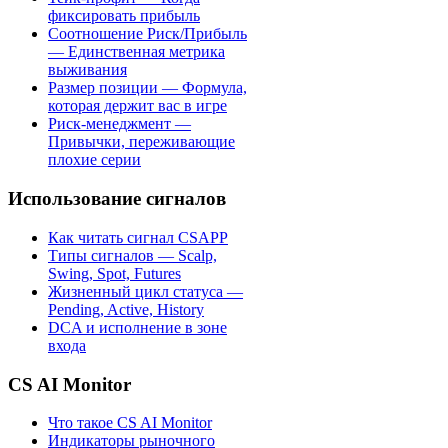
фиксировать прибыль
Соотношение Риск/Прибыль
— Единственная метрика
выживания
Размер позиции — Формула,
которая держит вас в игре
Риск-менеджмент —
Привычки, переживающие
плохие серии
Использование сигналов
Как читать сигнал CSAPP
Типы сигналов — Scalp,
Swing, Spot, Futures
Жизненный цикл статуса —
Pending, Active, History
DCA и исполнение в зоне
входа
CS AI Monitor
Что такое CS AI Monitor
Индикаторы рыночного