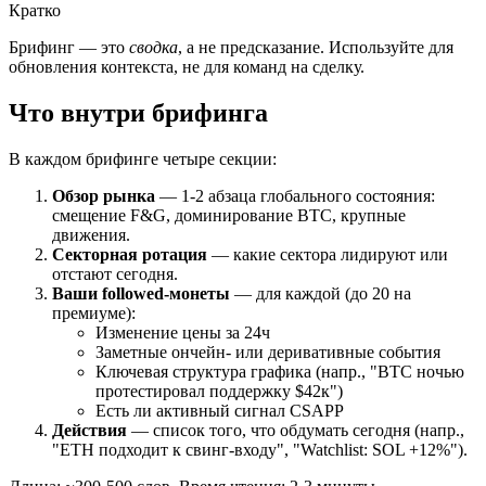
Кратко
Брифинг — это
сводка
, а не предсказание. Используйте для
обновления контекста, не для команд на сделку.
Что внутри брифинга
В каждом брифинге четыре секции:
Обзор рынка
— 1-2 абзаца глобального состояния:
смещение F&G, доминирование BTC, крупные
движения.
Секторная ротация
— какие сектора лидируют или
отстают сегодня.
Ваши followed-монеты
— для каждой (до 20 на
премиуме):
Изменение цены за 24ч
Заметные ончейн- или деривативные события
Ключевая структура графика (напр., "BTC ночью
протестировал поддержку $42к")
Есть ли активный сигнал CSAPP
Действия
— список того, что обдумать сегодня (напр.,
"ETH подходит к свинг-входу", "Watchlist: SOL +12%").