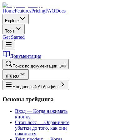
Home
Features
Pricing
FAQ
Docs
Explore
Tools
Get Started
Документация
Поиск по документации…
⌘K
🇷🇺
RU
Ежедневный AI-брифинг
Основы трейдинга
Вход — Когда нажимать
кнопку
Стоп-лосс — Ограничьте
убытки до того, как они
накопятся
Тейк-профит — Когда