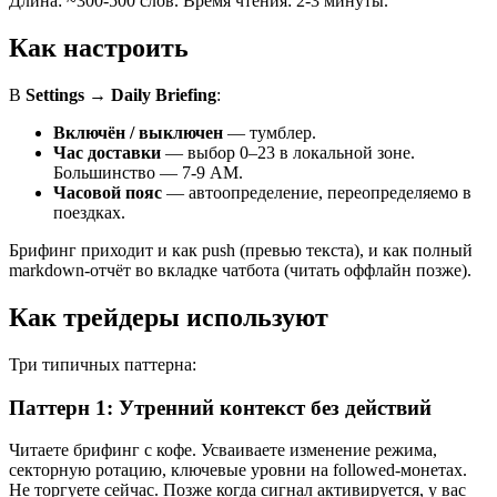
Длина: ~300-500 слов. Время чтения: 2-3 минуты.
Как настроить
В
Settings → Daily Briefing
:
Включён / выключен
— тумблер.
Час доставки
— выбор 0–23 в локальной зоне.
Большинство — 7-9 AM.
Часовой пояс
— автоопределение, переопределяемо в
поездках.
Брифинг приходит и как push (превью текста), и как полный
markdown-отчёт во вкладке чатбота (читать оффлайн позже).
Как трейдеры используют
Три типичных паттерна:
Паттерн 1: Утренний контекст без действий
Читаете брифинг с кофе. Усваиваете изменение режима,
секторную ротацию, ключевые уровни на followed-монетах.
Не торгуете сейчас. Позже когда сигнал активируется, у вас