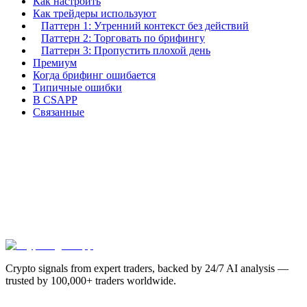
Как настроить
Как трейдеры используют
Паттерн 1: Утренний контекст без действий
Паттерн 2: Торговать по брифингу
Паттерн 3: Пропустить плохой день
Премиум
Когда брифинг ошибается
Типичные ошибки
В CSAPP
Связанные
Crypto signals from expert traders, backed by 24/7 AI analysis —
trusted by 100,000+ traders worldwide.