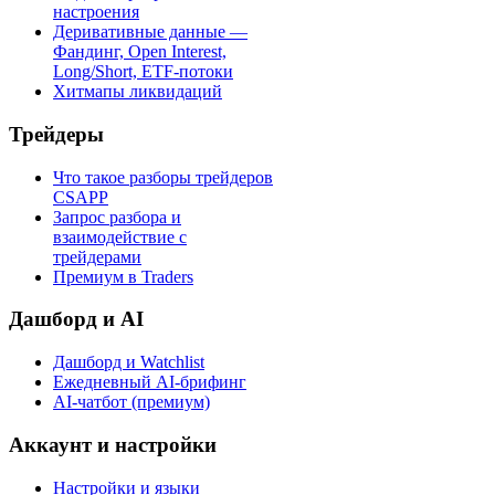
настроения
Деривативные данные —
Фандинг, Open Interest,
Long/Short, ETF-потоки
Хитмапы ликвидаций
Трейдеры
Что такое разборы трейдеров
CSAPP
Запрос разбора и
взаимодействие с
трейдерами
Премиум в Traders
Дашборд и AI
Дашборд и Watchlist
Ежедневный AI-брифинг
AI-чатбот (премиум)
Аккаунт и настройки
Настройки и языки