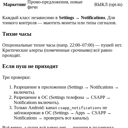
Промо-предложения, новые
Маркетинг
ВЫКЛ (opt-in)
фичи
Каждый класс независимо в
Settings → Notifications
. Для
тонкого контроля — мьютить монеты или типы сигналов.
Тихие часы
Опциональные тихие часы (напр. 22:00–07:00) — пушей нет.
Критические алерты (помеченные срочными) всё равно
проходят.
Если пуш не приходит
Три проверки:
Разрешение в приложении (Settings → Notifications →
включить).
Разрешение в ОС (Settings телефона → CSAPP →
Notifications включить).
Только Android: канал
не
csapp_notifications
заблокирован в ОС (Settings → Apps → CSAPP →
Notifications → проверить все каналы).
Всё верно, а пуши всё равно нет — пишите в поддержку.