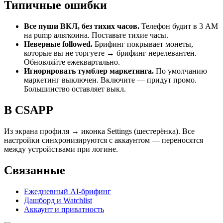
Типичные ошибки
Все пуши ВКЛ, без тихих часов.
Телефон будит в 3 AM
на pump альткоина. Поставьте тихие часы.
Неверные followed.
Брифинг покрывает монеты,
которые вы не торгуете → брифинг нерелевантен.
Обновляйте ежеквартально.
Игнорировать тумблер маркетинга.
По умолчанию
маркетинг выключен. Включите — придут промо.
Большинство оставляет выкл.
В CSAPP
Из экрана профиля → иконка Settings (шестерёнка). Все
настройки синхронизируются с аккаунтом — переносятся
между устройствами при логине.
Связанные
Ежедневный AI-брифинг
Дашборд и Watchlist
Аккаунт и приватность