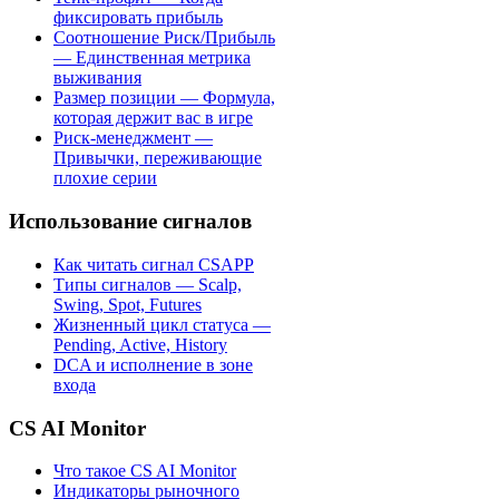
фиксировать прибыль
Соотношение Риск/Прибыль
— Единственная метрика
выживания
Размер позиции — Формула,
которая держит вас в игре
Риск-менеджмент —
Привычки, переживающие
плохие серии
Использование сигналов
Как читать сигнал CSAPP
Типы сигналов — Scalp,
Swing, Spot, Futures
Жизненный цикл статуса —
Pending, Active, History
DCA и исполнение в зоне
входа
CS AI Monitor
Что такое CS AI Monitor
Индикаторы рыночного