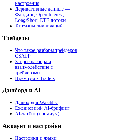
настроения
Деривативные данные —
Фандинг, Open Interest,
Long/Short, ETF-потоки
Хитмапы ликвидаций
Трейдеры
Что такое разборы трейдеров
CSAPP
Запрос разбора и
взаимодействие с
трейдерами
Премиум в Traders
Дашборд и AI
Дашборд и Watchlist
Ежедневный AI-брифинг
AI-чатбот (премиум)
Аккаунт и настройки
Настройки и языки