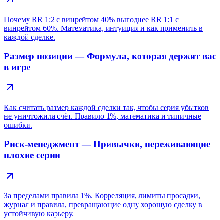
Почему RR 1:2 с винрейтом 40% выгоднее RR 1:1 с
винрейтом 60%. Математика, интуиция и как применить в
каждой сделке.
Размер позиции — Формула, которая держит вас
в игре
Как считать размер каждой сделки так, чтобы серия убытков
не уничтожила счёт. Правило 1%, математика и типичные
ошибки.
Риск-менеджмент — Привычки, переживающие
плохие серии
За пределами правила 1%. Корреляция, лимиты просадки,
журнал и правила, превращающие одну хорошую сделку в
устойчивую карьеру.