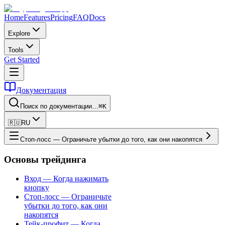
Home
Features
Pricing
FAQ
Docs
Explore
Tools
Get Started
Документация
Поиск по документации…
⌘K
🇷🇺
RU
Стоп-лосс — Ограничьте убытки до того, как они накопятся
Основы трейдинга
Вход — Когда нажимать
кнопку
Стоп-лосс — Ограничьте
убытки до того, как они
накопятся
Тейк-профит — Когда