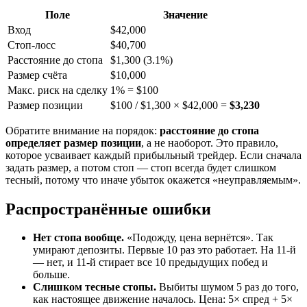
Поле
Значение
Вход
$42,000
Стоп-лосс
$40,700
Расстояние до стопа
$1,300 (3.1%)
Размер счёта
$10,000
Макс. риск на сделку
1% = $100
Размер позиции
$100 / $1,300 × $42,000 =
$3,230
Обратите внимание на порядок:
расстояние до стопа
определяет размер позиции
, а не наоборот. Это правило,
которое усваивает каждый прибыльный трейдер. Если сначала
задать размер, а потом стоп — стоп всегда будет слишком
тесный, потому что иначе убыток окажется «неуправляемым».
Распространённые ошибки
Нет стопа вообще.
«Подожду, цена вернётся». Так
умирают депозиты. Первые 10 раз это работает. На 11-й
— нет, и 11-й стирает все 10 предыдущих побед и
больше.
Слишком тесные стопы.
Выбиты шумом 5 раз до того,
как настоящее движение началось. Цена: 5× спред + 5×