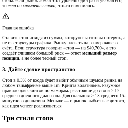
стопа: если рынок ломал этот уровень один раз и уважал его,
то
если он сломается снова
, что-то изменилось.
Главная ошибка
Ставить стоп исходя из суммы, которую вы готовы потерять, а
не из структуры графика. Рынку плевать на размер вашего
счёта. Если структура говорит «стоп — на $40,700», а это
создаёт слишком большой риск — ответ
меньший размер
позиции
, а не более тесный стоп.
3. Дайте сделке пространство
Стоп в 0.3% от входа будет выбит обычным шумом рынка на
любом таймфрейме выше 1m. Крипта волатильна. Разумное
правило для свингов по мажорам: расстояние до стопа > 1×
среднего дневного диапазона. Для скальпов: > 1× среднего 15-
минутного диапазона. Меньше — и рынок выбьет вас до того,
как идея успеет реализоваться.
Три стиля стопа