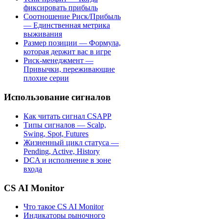
фиксировать прибыль
Соотношение Риск/Прибыль
— Единственная метрика
выживания
Размер позиции — Формула,
которая держит вас в игре
Риск-менеджмент —
Привычки, переживающие
плохие серии
Использование сигналов
Как читать сигнал CSAPP
Типы сигналов — Scalp,
Swing, Spot, Futures
Жизненный цикл статуса —
Pending, Active, History
DCA и исполнение в зоне
входа
CS AI Monitor
Что такое CS AI Monitor
Индикаторы рыночного