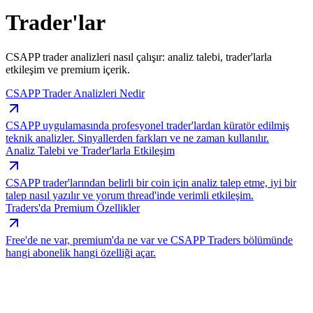
Trader'lar
CSAPP trader analizleri nasıl çalışır: analiz talebi, trader'larla
etkileşim ve premium içerik.
CSAPP Trader Analizleri Nedir
CSAPP uygulamasında profesyonel trader'lardan küratör edilmiş
teknik analizler. Sinyallerden farkları ve ne zaman kullanılır.
Analiz Talebi ve Trader'larla Etkileşim
CSAPP trader'larından belirli bir coin için analiz talep etme, iyi bir
talep nasıl yazılır ve yorum thread'inde verimli etkileşim.
Traders'da Premium Özellikler
Free'de ne var, premium'da ne var ve CSAPP Traders bölümünde
hangi abonelik hangi özelliği açar.