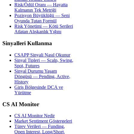
Risk/Ödül Oranı — Hayatta
Kalmanın Tek Metriği
Pozisyon Büyüklüğü — Seni
Oyunda Tutan Formül
Risk Yönetimi — Kötü Serileri
Atlatan Alışkanlık Yığını
Sinyalleri Kullanma
CSAPP Sinyali Nasıl Okunur
Sinyal Tipleri — Scalp, Swing,
Spot, Futures
Sinyal Durumu Yaşam
Döngüsü — Pending, Active,
History
Giriş Bölgesinde DCA ve
Yürütme
CS AI Monitor
CS AI Monitor Nedir
Market Sentiment Göstergeleri
Türev Verileri — Funding,
Open Interest, Long/Short,