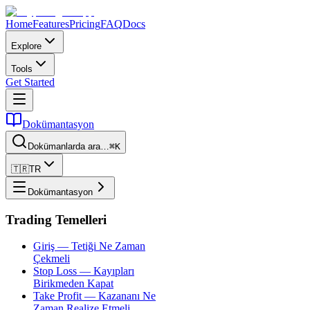
Home
Features
Pricing
FAQ
Docs
Explore
Tools
Get Started
Dokümantasyon
Dokümanlarda ara…
⌘K
🇹🇷
TR
Dokümantasyon
Trading Temelleri
Giriş — Tetiği Ne Zaman
Çekmeli
Stop Loss — Kayıpları
Birikmeden Kapat
Take Profit — Kazananı Ne
Zaman Realize Etmeli