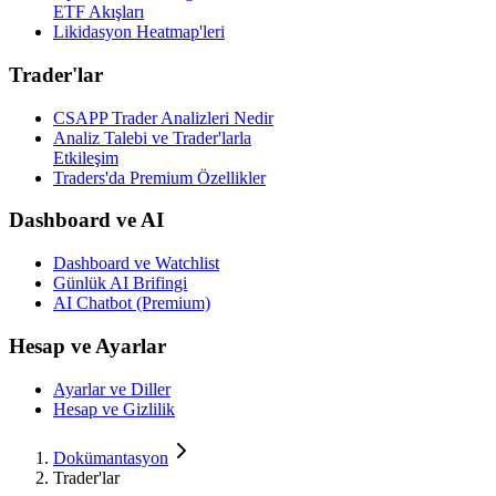
ETF Akışları
Likidasyon Heatmap'leri
Trader'lar
CSAPP Trader Analizleri Nedir
Analiz Talebi ve Trader'larla
Etkileşim
Traders'da Premium Özellikler
Dashboard ve AI
Dashboard ve Watchlist
Günlük AI Brifingi
AI Chatbot (Premium)
Hesap ve Ayarlar
Ayarlar ve Diller
Hesap ve Gizlilik
Dokümantasyon
Trader'lar