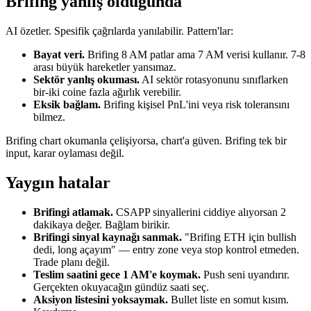
Brifing yanlış olduğunda
AI özetler. Spesifik çağrılarda yanılabilir. Pattern'lar:
Bayat veri.
Brifing 8 AM patlar ama 7 AM verisi kullanır. 7-8
arası büyük hareketler yansımaz.
Sektör yanlış okuması.
AI sektör rotasyonunu sınıflarken
bir-iki coine fazla ağırlık verebilir.
Eksik bağlam.
Brifing kişisel PnL'ini veya risk toleransını
bilmez.
Brifing chart okumanla çelişiyorsa, chart'a güven. Brifing tek bir
input, karar oylaması değil.
Yaygın hatalar
Brifingi atlamak.
CSAPP sinyallerini ciddiye alıyorsan 2
dakikaya değer. Bağlam birikir.
Brifingi sinyal kaynağı sanmak.
"Brifing ETH için bullish
dedi, long açayım" — entry zone veya stop kontrol etmeden.
Trade planı değil.
Teslim saatini gece 1 AM'e koymak.
Push seni uyandırır.
Gerçekten okuyacağın gündüz saati seç.
Aksiyon listesini yoksaymak.
Bullet liste en somut kısım.