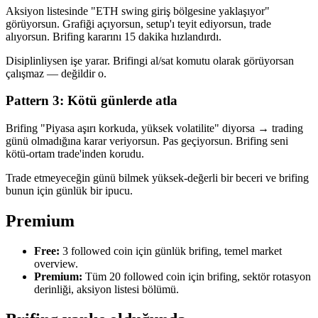
Aksiyon listesinde "ETH swing giriş bölgesine yaklaşıyor"
görüyorsun. Grafiği açıyorsun, setup'ı teyit ediyorsun, trade
alıyorsun. Brifing kararını 15 dakika hızlandırdı.
Disiplinliysen işe yarar. Brifingi al/sat komutu olarak görüyorsan
çalışmaz — değildir o.
Pattern 3: Kötü günlerde atla
Brifing "Piyasa aşırı korkuda, yüksek volatilite" diyorsa → trading
günü olmadığına karar veriyorsun. Pas geçiyorsun. Brifing seni
kötü-ortam trade'inden korudu.
Trade etmeyeceğin günü bilmek yüksek-değerli bir beceri ve brifing
bunun için günlük bir ipucu.
Premium
Free:
3 followed coin için günlük brifing, temel market
overview.
Premium:
Tüm 20 followed coin için brifing, sektör rotasyon
derinliği, aksiyon listesi bölümü.