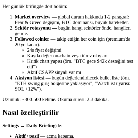
Her günlük brifingde dört bölüm:
Market overview
— global durum hakkında 1-2 paragraf:
Fear & Greed değişimi, BTC dominansı, büyük hareketler.
Sektör rotasyonu
— bugün hangi sektörler önde, hangileri
geride.
Followed coinler
— takip ettiğin her coin için (premium'da
20'ye kadar):
24s fiyat değişimi
Kayda değer on-chain veya türev olayları
Kritik chart yapısı (örn. "BTC gece $42k desteğini test
etti")
Aktif CSAPP sinyali var mı
Aksiyon listesi
— bugün değerlendirilecek bullet liste (örn.
"ETH swing giriş bölgesine yaklaşıyor", "Watchlist uyarısı:
SOL +12%").
Uzunluk: ~300-500 kelime. Okuma süresi: 2-3 dakika.
Nasıl özelleştirilir
Settings → Daily Briefing
'de:
Aktif / pasif
— açma kapama.