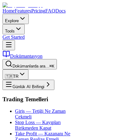
Home
Features
Pricing
FAQ
Docs
Explore
Tools
Get Started
Dokümantasyon
Dokümanlarda ara…
⌘K
🇹🇷
TR
Günlük AI Brifingi
Trading Temelleri
Giriş — Tetiği Ne Zaman
Çekmeli
Stop Loss — Kayıpları
Birikmeden Kapat
Take Profit — Kazananı Ne
Zaman Realize Etmeli