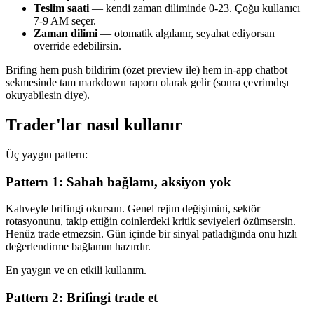
Teslim saati
— kendi zaman diliminde 0-23. Çoğu kullanıcı
7-9 AM seçer.
Zaman dilimi
— otomatik algılanır, seyahat ediyorsan
override edebilirsin.
Brifing hem push bildirim (özet preview ile) hem in-app chatbot
sekmesinde tam markdown raporu olarak gelir (sonra çevrimdışı
okuyabilesin diye).
Trader'lar nasıl kullanır
Üç yaygın pattern:
Pattern 1: Sabah bağlamı, aksiyon yok
Kahveyle brifingi okursun. Genel rejim değişimini, sektör
rotasyonunu, takip ettiğin coinlerdeki kritik seviyeleri özümsersin.
Henüz trade etmezsin. Gün içinde bir sinyal patladığında onu hızlı
değerlendirme bağlamın hazırdır.
En yaygın ve en etkili kullanım.
Pattern 2: Brifingi trade et