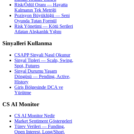
Risk/Ödül Oranı — Hayatta
Kalmanın Tek Metriği
Pozisyon Büyüklüğü — Seni
Oyunda Tutan Formül
Risk Yönetimi — Kötü Serileri
Atlatan Alışkanlık Yığını
Sinyalleri Kullanma
CSAPP Sinyali Nasıl Okunur
Sinyal Tipleri — Scalp, Swing,
Spot, Futures
Sinyal Durumu Yaşam
Döngüsü — Pending, Active,
History
Giriş Bölgesinde DCA ve
Yürütme
CS AI Monitor
CS AI Monitor Nedir
Market Sentiment Göstergeleri
Türev Verileri — Funding,
Open Interest, Long/Short,