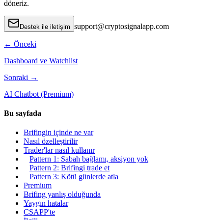
döneriz.
support
@
cryptosignalapp.com
Destek ile iletişim
←
Önceki
Dashboard ve Watchlist
Sonraki
→
AI Chatbot (Premium)
Bu sayfada
Brifingin içinde ne var
Nasıl özelleştirilir
Trader'lar nasıl kullanır
Pattern 1: Sabah bağlamı, aksiyon yok
Pattern 2: Brifingi trade et
Pattern 3: Kötü günlerde atla
Premium
Brifing yanlış olduğunda
Yaygın hatalar
CSAPP'te