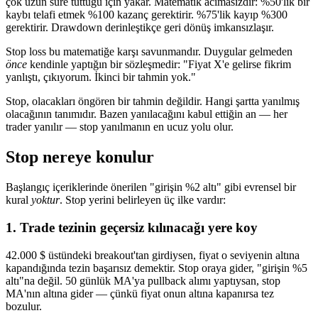
çok uzun süre tuttuğu için yakar. Matematik acımasızdır: %50'lik bir
kaybı telafi etmek %100 kazanç gerektirir. %75'lik kayıp %300
gerektirir. Drawdown derinleştikçe geri dönüş imkansızlaşır.
Stop loss bu matematiğe karşı savunmandır. Duygular gelmeden
önce
kendinle yaptığın bir sözleşmedir: "Fiyat X'e gelirse fikrim
yanlıştı, çıkıyorum. İkinci bir tahmin yok."
Stop, olacakları öngören bir tahmin değildir. Hangi şartta yanılmış
olacağının tanımıdır. Bazen yanılacağını kabul ettiğin an — her
trader yanılır — stop yanılmanın en ucuz yolu olur.
Stop nereye konulur
Başlangıç içeriklerinde önerilen "girişin %2 altı" gibi evrensel bir
kural
yoktur
. Stop yerini belirleyen üç ilke vardır:
1. Trade tezinin geçersiz kılınacağı yere koy
42.000 $ üstündeki breakout'tan girdiysen, fiyat o seviyenin altına
kapandığında tezin başarısız demektir. Stop oraya gider, "girişin %5
altı"na değil. 50 günlük MA'ya pullback alımı yaptıysan, stop
MA'nın altına gider — çünkü fiyat onun altına kapanırsa tez
bozulur.