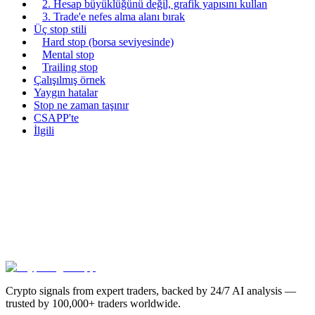
2. Hesap büyüklüğünü değil, grafik yapısını kullan
3. Trade'e nefes alma alanı bırak
Üç stop stili
Hard stop (borsa seviyesinde)
Mental stop
Trailing stop
Çalışılmış örnek
Yaygın hatalar
Stop ne zaman taşınır
CSAPP'te
İlgili
Crypto signals from expert traders, backed by 24/7 AI analysis —
trusted by 100,000+ traders worldwide.