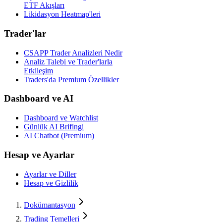
ETF Akışları
Likidasyon Heatmap'leri
Trader'lar
CSAPP Trader Analizleri Nedir
Analiz Talebi ve Trader'larla
Etkileşim
Traders'da Premium Özellikler
Dashboard ve AI
Dashboard ve Watchlist
Günlük AI Brifingi
AI Chatbot (Premium)
Hesap ve Ayarlar
Ayarlar ve Diller
Hesap ve Gizlilik
Dokümantasyon
Trading Temelleri