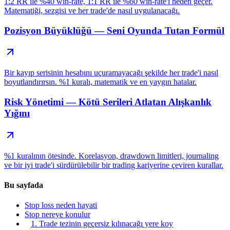
1:2 RR ile %40 win-rate, 1:1 RR ile %60 win-rate'i neden geçer.
Matematiği, sezgisi ve her trade'de nasıl uygulanacağı.
Pozisyon Büyüklüğü — Seni Oyunda Tutan Formül
Bir kayıp serisinin hesabını uçuramayacağı şekilde her trade'i nasıl
boyutlandırırsın. %1 kuralı, matematik ve en yaygın hatalar.
Risk Yönetimi — Kötü Serileri Atlatan Alışkanlık
Yığını
%1 kuralının ötesinde. Korelasyon, drawdown limitleri, journaling
ve bir iyi trade'i sürdürülebilir bir trading kariyerine çeviren kurallar.
Bu sayfada
Stop loss neden hayati
Stop nereye konulur
1. Trade tezinin geçersiz kılınacağı yere koy