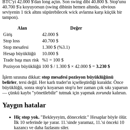
BTC'yi 42.000 $'dan long açtın. Son swing dibi 40.800 $. Stop'unu
40.700 $'a koyuyorsun (swing dibinin hemen altında, obvious
seviyenin 1 tick altını süpürebilecek wick avlarına karşı küçük bir
tampon).
Alan
Değer
Giriş
42.000 $
Stop loss
40.700 $
Stop mesafesi
1.300 $ (%3.1)
Hesap büyüklüğü
10.000 $
Trade başı max risk
%1 = 100 $
Pozisyon büyüklüğü
100 $ / 1.300 $ × 42.000 $ =
3.230 $
İşlem sırasına dikkat:
stop mesafesi pozisyon büyüklüğünü
belirler
, tersi değil. Her karlı trader'ın içselleştirdiği kuraldır. Önce
büyüklüğü, sonra stop'u koyarsan stop'u her zaman çok sıkı yaparsın
— çünkü kaybı "yönetilebilir" tutmak için yapmak
zorunda
kalırsın.
Yaygın hatalar
Hiç stop yok.
"Bekleyeyim, dönecektir." Hesaplar böyle ölür.
İlk 10 seferinde işe yarar. 11.'sinde yaramaz, 11.'si önceki 10
kazancı ve daha fazlasını siler.