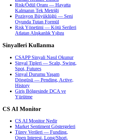
Risk/Ödül Oranı — Hayatta
Kalmanın Tek Metriği
Pozisyon Büyüklüğü — Seni
Oyunda Tutan Formül
Risk Yönetimi — Kötü Serileri
Atlatan Alışkanlık Yığını
Sinyalleri Kullanma
CSAPP Sinyali Nasıl Okunur
Sinyal Tipleri — Scalp, Swing,
Spot, Futures
Sinyal Durumu Yaşam
Döngüsü — Pending, Active,
History
Giriş Bölgesinde DCA ve
Yürütme
CS AI Monitor
CS AI Monitor Nedir
Market Sentiment Göstergeleri
Türev Verileri — Funding,
Open Interest, Long/Short,