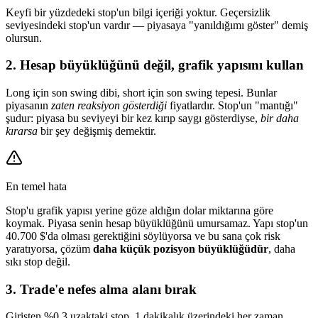
Keyfi bir yüzdedeki stop'un bilgi içeriği yoktur. Geçersizlik
seviyesindeki stop'un vardır — piyasaya "yanıldığımı göster" demiş
olursun.
2. Hesap büyüklüğünü değil, grafik yapısını kullan
Long için son swing dibi, short için son swing tepesi. Bunlar
piyasanın
zaten reaksiyon gösterdiği
fiyatlardır. Stop'un "mantığı"
şudur: piyasa bu seviyeyi bir kez kırıp saygı gösterdiyse,
bir daha
kırarsa
bir şey değişmiş demektir.
En temel hata
Stop'u grafik yapısı yerine göze aldığın dolar miktarına göre
koymak. Piyasa senin hesap büyüklüğünü umursamaz. Yapı stop'un
40.700 $'da olması gerektiğini söylüyorsa ve bu sana çok risk
yaratıyorsa, çözüm
daha küçük pozisyon büyüklüğüdür
, daha
sıkı stop değil.
3. Trade'e nefes alma alanı bırak
Girişten %0.3 uzaktaki stop, 1 dakikalık üzerindeki her zaman