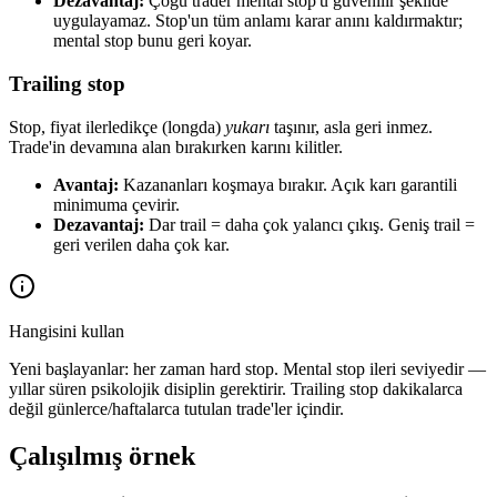
Dezavantaj:
Çoğu trader mental stop'u güvenilir şekilde
uygulayamaz. Stop'un tüm anlamı karar anını kaldırmaktır;
mental stop bunu geri koyar.
Trailing stop
Stop, fiyat ilerledikçe (longda)
yukarı
taşınır, asla geri inmez.
Trade'in devamına alan bırakırken karını kilitler.
Avantaj:
Kazananları koşmaya bırakır. Açık karı garantili
minimuma çevirir.
Dezavantaj:
Dar trail = daha çok yalancı çıkış. Geniş trail =
geri verilen daha çok kar.
Hangisini kullan
Yeni başlayanlar: her zaman hard stop. Mental stop ileri seviyedir —
yıllar süren psikolojik disiplin gerektirir. Trailing stop dakikalarca
değil günlerce/haftalarca tutulan trade'ler içindir.
Çalışılmış örnek