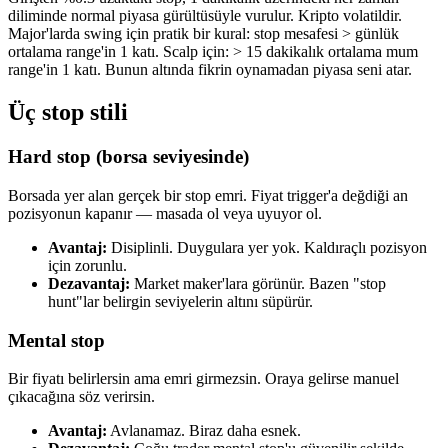
diliminde normal piyasa gürültüsüyle vurulur. Kripto volatildir.
Major'larda swing için pratik bir kural: stop mesafesi > günlük
ortalama range'in 1 katı. Scalp için: > 15 dakikalık ortalama mum
range'in 1 katı. Bunun altında fikrin oynamadan piyasa seni atar.
Üç stop stili
Hard stop (borsa seviyesinde)
Borsada yer alan gerçek bir stop emri. Fiyat trigger'a değdiği an
pozisyonun kapanır — masada ol veya uyuyor ol.
Avantaj:
Disiplinli. Duygulara yer yok. Kaldıraçlı pozisyon
için zorunlu.
Dezavantaj:
Market maker'lara görünür. Bazen "stop
hunt"lar belirgin seviyelerin altını süpürür.
Mental stop
Bir fiyatı belirlersin ama emri girmezsin. Oraya gelirse manuel
çıkacağına söz verirsin.
Avantaj:
Avlanamaz. Biraz daha esnek.