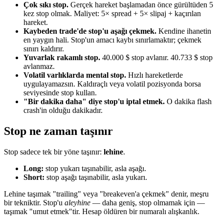
Çok sıkı stop.
Gerçek hareket başlamadan önce gürültüden 5
kez stop olmak. Maliyet: 5× spread + 5× slipaj + kaçırılan
hareket.
Kaybeden trade'de stop'u aşağı çekmek.
Kendine ihanetin
en yaygın hali. Stop'un amacı kaybı sınırlamaktır; çekmek
sınırı kaldırır.
Yuvarlak rakamlı stop.
40.000 $ stop avlanır. 40.733 $ stop
avlanmaz.
Volatil varlıklarda mental stop.
Hızlı hareketlerde
uygulayamazsın. Kaldıraçlı veya volatil pozisyonda borsa
seviyesinde stop kullan.
"Bir dakika daha" diye stop'u iptal etmek.
O dakika flash
crash'in olduğu dakikadır.
Stop ne zaman taşınır
Stop sadece tek bir yöne taşınır:
lehine
.
Long:
stop yukarı taşınabilir, asla aşağı.
Short:
stop aşağı taşınabilir, asla yukarı.
Lehine taşımak "trailing" veya "breakeven'a çekmek" denir, meşru
bir tekniktir. Stop'u
aleyhine
— daha geniş, stop olmamak için —
taşımak "umut etmek"tir. Hesap öldüren bir numaralı alışkanlık.