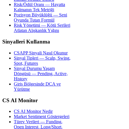
Risk/Ödül Oranı — Hayatta
Kalmanın Tek Metriği
Pozisyon Büyüklüğü — Seni
Oyunda Tutan Formül
Risk Yönetimi — Kötü Serileri
Atlatan Alışkanlık Yığını
Sinyalleri Kullanma
CSAPP Sinyali Nasıl Okunur
Sinyal Tipleri — Scalp, Swing,
Spot, Futures
Sinyal Durumu Yaşam
Döngüsü — Pending, Active,
History
Giriş Bölgesinde DCA ve
Yürütme
CS AI Monitor
CS AI Monitor Nedir
Market Sentiment Göstergeleri
Türev Verileri — Funding,
Open Interest, Long/Short,