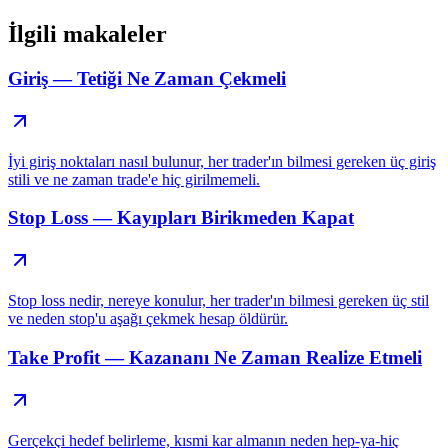
İlgili makaleler
Giriş — Tetiği Ne Zaman Çekmeli
İyi giriş noktaları nasıl bulunur, her trader'ın bilmesi gereken üç giriş
stili ve ne zaman trade'e hiç girilmemeli.
Stop Loss — Kayıpları Birikmeden Kapat
Stop loss nedir, nereye konulur, her trader'ın bilmesi gereken üç stil
ve neden stop'u aşağı çekmek hesap öldürür.
Take Profit — Kazananı Ne Zaman Realize Etmeli
Gerçekçi hedef belirleme, kısmi kar almanın neden hep-ya-hiç