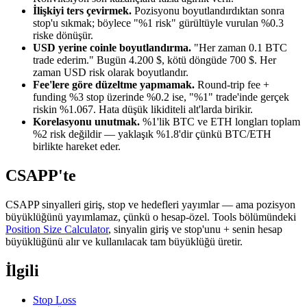
İlişkiyi ters çevirmek.
Pozisyonu boyutlandırdıktan sonra
stop'u sıkmak; böylece "%1 risk" gürültüyle vurulan %0.3
riske dönüşür.
USD yerine coinle boyutlandırma.
"Her zaman 0.1 BTC
trade ederim." Bugün 4.200 $, kötü döngüde 700 $. Her
zaman USD risk olarak boyutlandır.
Fee'lere göre düzeltme yapmamak.
Round-trip fee +
funding %3 stop üzerinde %0.2 ise, "%1" trade'inde gerçek
riskin %1.067. Hata düşük likiditeli alt'larda birikir.
Korelasyonu unutmak.
%1'lik BTC ve ETH longları toplam
%2 risk değildir — yaklaşık %1.8'dir çünkü BTC/ETH
birlikte hareket eder.
CSAPP'te
CSAPP sinyalleri giriş, stop ve hedefleri yayımlar — ama pozisyon
büyüklüğünü yayımlamaz, çünkü o hesap-özel. Tools bölümündeki
Position Size Calculator
, sinyalin giriş ve stop'unu + senin hesap
büyüklüğünü alır ve kullanılacak tam büyüklüğü üretir.
İlgili
Stop Loss