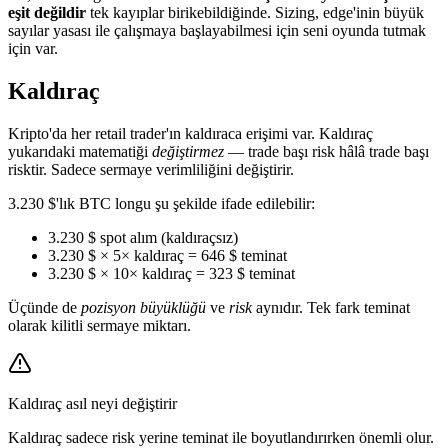
eşit değildir
tek kayıplar birikebildiğinde. Sizing, edge'inin büyük
sayılar yasası ile çalışmaya başlayabilmesi için seni oyunda tutmak
için var.
Kaldıraç
Kripto'da her retail trader'ın kaldıraca erişimi var. Kaldıraç
yukarıdaki matematiği
değiştirmez
— trade başı risk hâlâ trade başı
risktir. Sadece sermaye verimliliğini değiştirir.
3.230 $'lık BTC longu şu şekilde ifade edilebilir:
3.230 $ spot alım (kaldıraçsız)
3.230 $ × 5× kaldıraç = 646 $ teminat
3.230 $ × 10× kaldıraç = 323 $ teminat
Üçünde de
pozisyon büyüklüğü
ve
risk
aynıdır. Tek fark teminat
olarak kilitli sermaye miktarı.
Kaldıraç asıl neyi değiştirir
Kaldıraç sadece risk yerine teminat ile boyutlandırırken önemli olur.