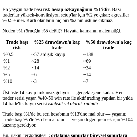
En yaygın trade başı risk
hesap özkaynağının %1'idir
. Bazı
trader'lar yüksek-konviksiyon setup'lar için %2'ye çıkar; agresifler
%0.5'e iner. Karlı olanların hiç biri %2'nin üstüne çıkmaz.
Neden %1 (örneğin %5 değil)? Hayatta kalmanın matematiği.
Trade başı
%25 drawdown'a kaç
%50 drawdown'a kaç
risk
trade
trade
%0.5
~57 ardışık kayıp
~138
%1
~28
~69
%2
~14
~34
%5
~6
~14
%10
~3
~7
Üst üste 14 kayıp imkansız geliyor — gerçekleşene kadar. Her
trader serisi yaşar. %40-50 win rate ile aktif trading yapılan bir yılda
14 trade'lik kayıp serisi
istatistiksel olarak rutindir
.
Trade başı %1'de bu seri hesabının %13'üne mal olur — yaşanır.
Trade başı %5'te %51'e mal olur — ve şimdi geri gelmek için %104
kazanç gerekiyor.
Bu, riskin "ergodisitesi":
ortalama sonuçlar bireysel sonuçlara