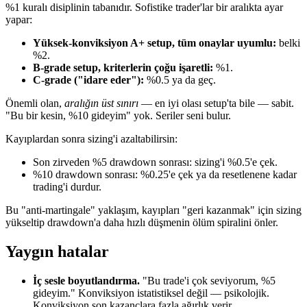
%1 kuralı disiplinin tabanıdır. Sofistike trader'lar bir aralıkta ayar
yapar:
Yüksek-konviksiyon A+ setup, tüm onaylar uyumlu:
belki
%2.
B-grade setup, kriterlerin çoğu işaretli:
%1.
C-grade ("idare eder"):
%0.5 ya da geç.
Önemli olan,
aralığın üst sınırı
— en iyi olası setup'ta bile — sabit.
"Bu bir kesin, %10 gideyim" yok. Seriler seni bulur.
Kayıplardan sonra sizing'i azaltabilirsin:
Son zirveden %5 drawdown sonrası: sizing'i %0.5'e çek.
%10 drawdown sonrası: %0.25'e çek ya da resetlenene kadar
trading'i durdur.
Bu "anti-martingale" yaklaşım, kayıpları "geri kazanmak" için sizing
yükseltip drawdown'a daha hızlı düşmenin ölüm spiralini önler.
Yaygın hatalar
İç sesle boyutlandırma.
"Bu trade'i çok seviyorum, %5
gideyim." Konviksiyon istatistiksel değil — psikolojik.
Konviksiyon son kazançlara fazla ağırlık verir.