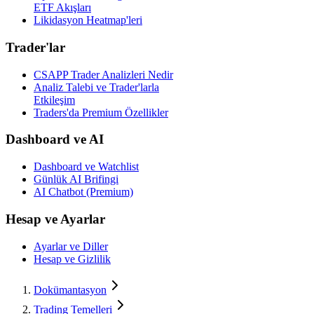
ETF Akışları
Likidasyon Heatmap'leri
Trader'lar
CSAPP Trader Analizleri Nedir
Analiz Talebi ve Trader'larla
Etkileşim
Traders'da Premium Özellikler
Dashboard ve AI
Dashboard ve Watchlist
Günlük AI Brifingi
AI Chatbot (Premium)
Hesap ve Ayarlar
Ayarlar ve Diller
Hesap ve Gizlilik
Dokümantasyon
Trading Temelleri