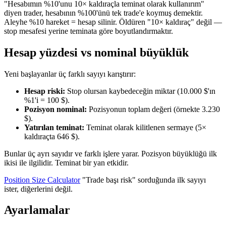
"Hesabımın %10'unu 10× kaldıraçla teminat olarak kullanırım"
diyen trader, hesabının %100'ünü tek trade'e koymuş demektir.
Aleyhe %10 hareket = hesap silinir. Öldüren "10× kaldıraç" değil —
stop mesafesi yerine teminata göre boyutlandırmaktır.
Hesap yüzdesi vs nominal büyüklük
Yeni başlayanlar üç farklı sayıyı karıştırır:
Hesap riski:
Stop olursan kaybedeceğin miktar (10.000 $'ın
%1'i = 100 $).
Pozisyon nominal:
Pozisyonun toplam değeri (örnekte 3.230
$).
Yatırılan teminat:
Teminat olarak kilitlenen sermaye (5×
kaldıraçta 646 $).
Bunlar üç ayrı sayıdır ve farklı işlere yarar. Pozisyon büyüklüğü ilk
ikisi ile ilgilidir. Teminat bir yan etkidir.
Position Size Calculator
"Trade başı risk" sorduğunda ilk sayıyı
ister, diğerlerini değil.
Ayarlamalar