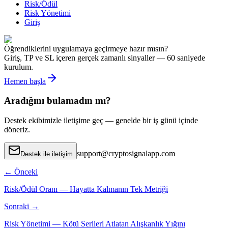
Risk/Ödül
Risk Yönetimi
Giriş
Öğrendiklerini uygulamaya geçirmeye hazır mısın?
Giriş, TP ve SL içeren gerçek zamanlı sinyaller — 60 saniyede
kurulum.
Hemen başla
Aradığını bulamadın mı?
Destek ekibimizle iletişime geç — genelde bir iş günü içinde
döneriz.
support
@
cryptosignalapp.com
Destek ile iletişim
←
Önceki
Risk/Ödül Oranı — Hayatta Kalmanın Tek Metriği
Sonraki
→
Risk Yönetimi — Kötü Serileri Atlatan Alışkanlık Yığını