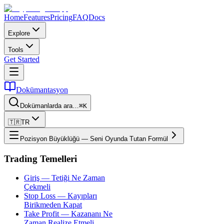
Home
Features
Pricing
FAQ
Docs
Explore
Tools
Get Started
Dokümantasyon
Dokümanlarda ara…
⌘K
🇹🇷
TR
Pozisyon Büyüklüğü — Seni Oyunda Tutan Formül
Trading Temelleri
Giriş — Tetiği Ne Zaman
Çekmeli
Stop Loss — Kayıpları
Birikmeden Kapat
Take Profit — Kazananı Ne
Zaman Realize Etmeli