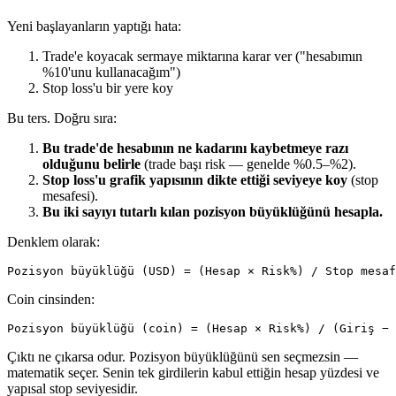
Yeni başlayanların yaptığı hata:
Trade'e koyacak sermaye miktarına karar ver ("hesabımın
%10'unu kullanacağım")
Stop loss'u bir yere koy
Bu ters. Doğru sıra:
Bu trade'de hesabının ne kadarını kaybetmeye razı
olduğunu belirle
(trade başı risk — genelde %0.5–%2).
Stop loss'u grafik yapısının dikte ettiği seviyeye koy
(stop
mesafesi).
Bu iki sayıyı tutarlı kılan pozisyon büyüklüğünü hesapla.
Denklem olarak:
Coin cinsinden:
Çıktı ne çıkarsa odur. Pozisyon büyüklüğünü sen seçmezsin —
matematik seçer. Senin tek girdilerin kabul ettiğin hesap yüzdesi ve
yapısal stop seviyesidir.