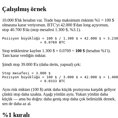
Çalışılmış örnek
10.000 $'lık hesabın var. Trade başı maksimum riskinin %1 = 100 $
olmasına karar veriyorsun. BTC'yi 42.000 $'dan long açıyorsun,
stop 40.700 $'da (stop mesafesi 1.300 $, %3.1).
Pozisyon büyüklüğü = 100 $ / 1.300 $ × 42.000 $ = 3.230
Stop tetiklenirse kaybın 1.300 $ × 0.0769 =
100 $
(hesabın %1'i).
Tam karar verdiğin miktar.
Şimdi stop 39.000 $'a (daha derin, yapısal) çek:
Stop mesafesi = 3.000 $

Pozisyon büyüklüğü = 100 $ / 3.000 $ × 42.000 $ = 1.400
Aynı risk miktarı (100 $) artık daha küçük pozisyona karşılık geliyor
çünkü stop daha uzakta. Aşağı yönlün aynı. Yukarı yönlün daha
küçük — ama bu doğru: daha geniş stop daha çok belirsizlik demek,
sen de daha az al.
%1 kuralı